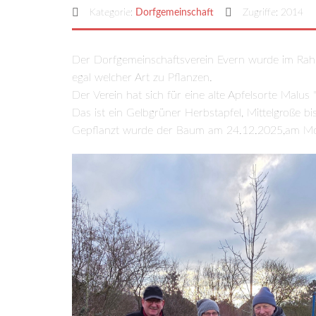
Kategorie:
Dorfgemeinschaft
Zugriffe: 2014
Der Dorfgemeinschaftsverein Evern wurde im Rah
egal welcher Art zu Pflanzen.
Der Verein hat sich für eine alte Apfelsorte Malus
Das ist ein Gelbgrüner Herbstapfel, Mittelgroße bi
Gepflanzt wurde der Baum am 24.12.2025,am Morge