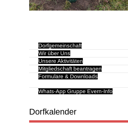
Dorfgemeinschaft
Wir über Uns
Unsere Aktivitäten
Mitgliedschaft beantragen
Formulare & Downloads
Whats-App Gruppe Evern-Info
Dorfkalender