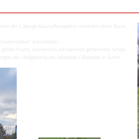
men der Callange Baumpflanzaktion nominiert einen Baum,
 "Grafensteiner" entschieden.
s große Frucht, sonnenseits mit kaminrot geflammter Schale.
n des Heiligabend, am Spielplatz / Bolzplatz in Evern.