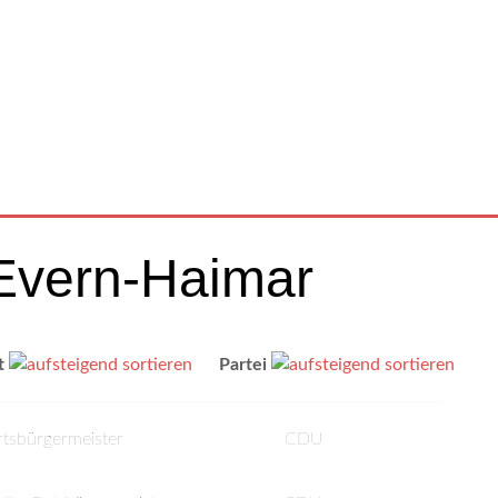
-Evern-Haimar
t
Partei
tsbürgermeister
CDU