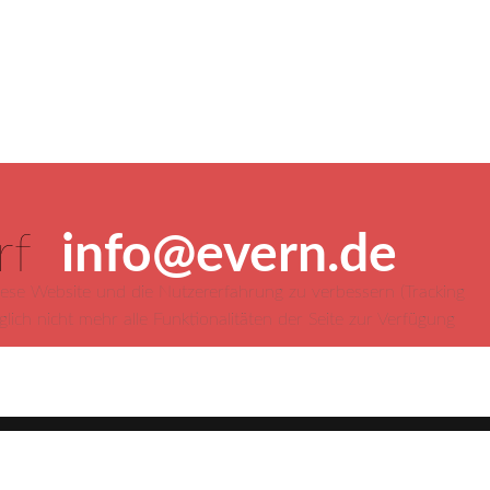
orf
info@evern.de
diese Website und die Nutzererfahrung zu verbessern (Tracking
ich nicht mehr alle Funktionalitäten der Seite zur Verfügung
2022 Evern-Online mit RSJuno! Template