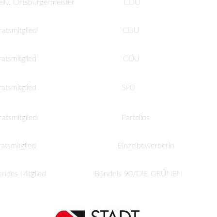
ellv. Ortsbürgermeister
CDU
ratsmitglied
CDU
ratsmitglied
CDU
ratsmitglied
SPD
ratsmitglied
Parteilos
ratsmitglied
Einzelbewerberin
endes Mitglied
Bündnis 90/DIE GRÜNEN