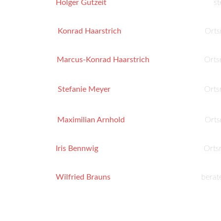
Holger Gutzeit
st
Konrad Haarstrich
Orts
Marcus-Konrad Haarstrich
Orts
Stefanie Meyer
Orts
Maximilian Arnhold
Orts
Iris Bennwig
Orts
Wilfried Brauns
berat