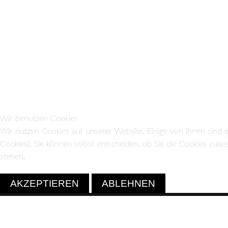
Wir benutzen Cookies
Wir nutzen Cookies auf unserer Website. Einige von ihnen sind e
Cookies). Sie können selbst entscheiden, ob Sie die Cookies zula
stehen.
AKZEPTIEREN
ABLEHNEN