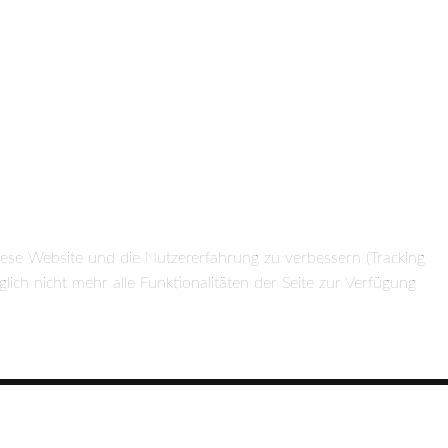
diese Website und die Nutzererfahrung zu verbessern (Tracking
ich nicht mehr alle Funktionalitäten der Seite zur Verfügung
2022 Evern-Online mit RSJuno! Template