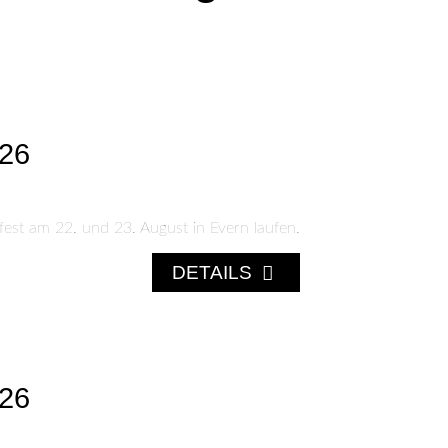
026
fest am 22. und 23. August in Evern laufen.
DETAILS
026