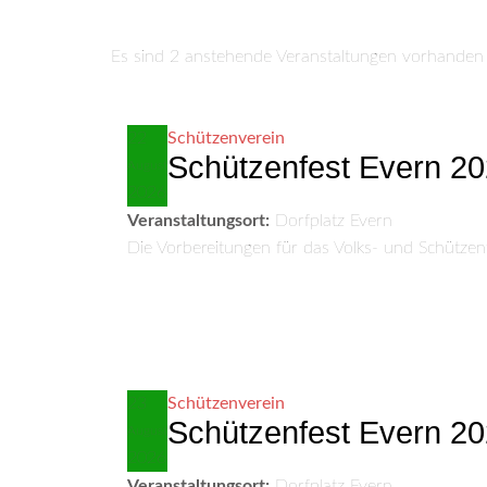
Es sind 2 anstehende Veranstaltungen vorhanden
22
Schützenverein
Schützenfest Evern 2
August
2026
Veranstaltungsort:
Dorfplatz Evern
Die Vorbereitungen für das Volks- und Schützen
23
Schützenverein
Schützenfest Evern 2
August
2026
Veranstaltungsort:
Dorfplatz Evern