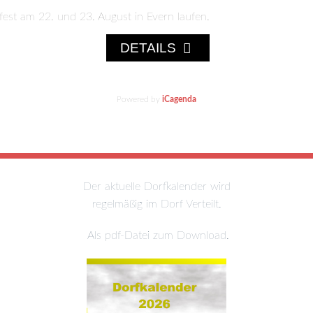
fest am 22. und 23. August in Evern laufen.
DETAILS
Powered by
iCagenda
Der aktuelle Dorfkalender wird
regelmäßig im Dorf Verteilt.
Als pdf-Dat
ei zum Download.