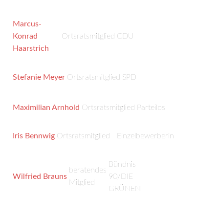
Marcus-
Konrad
Ortsratsmitglied
CDU
Haarstrich
Stefanie Meyer
Ortsratsmitglied
SPD
Maximilian Arnhold
Ortsratsmitglied
Parteilos
Iris Bennwig
Ortsratsmitglied
Einzelbewerberin
Bündnis
beratendes
Wilfried Brauns
90/DIE
Mitglied
GRÜNEN