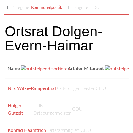
Kategorie:
Kommunalpolitik
Zugriffe: 8437
Ortsrat Dolgen-
Evern-Haimar
Name
Art der Mitarbeit
Nils Wilke-Rampenthal
Ortsbürgermeister
CDU
Holger
stellv.
CDU
Gutzeit
Ortsbürgermeister
Konrad Haarstrich
Ortsratsmitglied
CDU