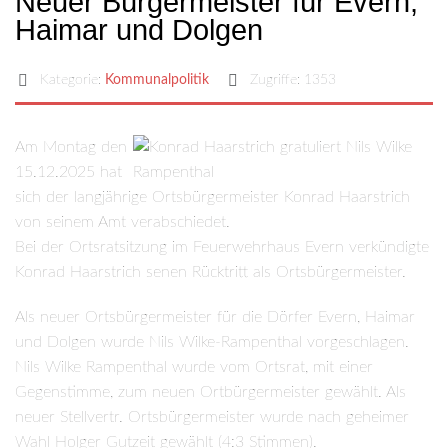
Neuer Bürgermeister für Evern,
Haimar und Dolgen
Kategorie:
Kommunalpolitik
Zugriffe: 1353
Am Montag den
15.12.2025 hat
sich der langjährige Ortsbürgermeister Konrad Haarstrich
von seinem Amt verabschiedet.
Bei der Ortsratsitzung im Feuerwehrhaus Evern verkündigte
Konrad Haarstrich senen Rücktritt als Ortsbürgermeister.
Als neuer Ortsbürgermeister für die Dörfer Evern, Haimar
und Dolgen wurde Nils Wilke-Rampenthal vorgeschlagen.
Nils Wilke Rampenthal wurde vom Ortsrat, mit einer
Gegenstimme, zum neuen Ortbürgermeister gewählt. Als
neuer Stellvertr. Ortsbürgermeister wurde nach geheimer
Wahl Holger Gutzeit gewählt (4:3 Stimmen).