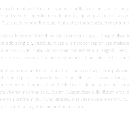
da mi aliquet. In ac est varius, fringilla dolor non, auctor au
nean leo sem, imperdiet non dolor eu, aliquam gravida nisl. Viv
. Fusce quis hendrerit neque. Nulla id tortor lobortis, fermentum 
do dolor interdum. Morbi molestie hendrerit cursus. Suspendiss
ur adipiscing elit. Vestibulum sed ullamcorper sapien, sed malesua
s, et sollicitudin nulla. Donec vitae nisl fermentum, sagittis lib
, venenatis consequat mauris vestibulum. Donec vitae est sit amet
a elit. Nam euismod, lectus id porttitor rhoncus, turpis erat pulvin
In tristique accumsan luctus. Nunc tellus arcu, pulvinar fringilla lu
u tempor mi tempor sit amet. Morbi velit dolor, laoreet nec semper 
n turpis viverra maximus at eu ipsum. Suspendisse quis dictum eros
rna eros porttitor nibh. Nunc ultricies, erat vitae luctus elementum, 
um sit amet orci eget turpis pretium rutrum.