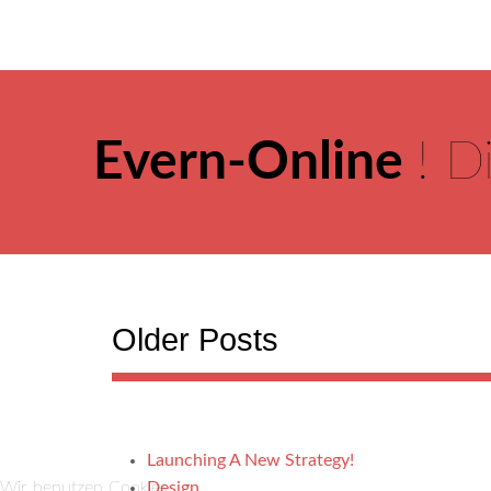
Evern-Online
! D
Older Posts
Launching A New Strategy!
Wir benutzen Cookies
Design