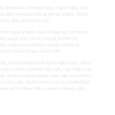
gue. Aenean at scelerisque lacus. Nunc magna sem,
amus eget consequat sem, id egestas magna. Donec
metus vitae, vestibulum orci.
e tortor neque, congue aliquam diam sed, commodo
da neque. Duis mi dui, vehicula et dolor ut,
ero sed, congue urna. Aenean semper a lorem ac
 tellus dictum tempus sed in odio.
ar nisl, euismod blandit enim lectus eget massa. Morbi
ctus efficitur, hendrerit eget velit. Nulla finibus nisl
sit amet, pulvinar id nisi. Fusce eget ante efficitur,
, eu porta nulla. Mauris mattis, nunc ut condimentum
dolor mi consequat felis, a viverra velit arcu eget