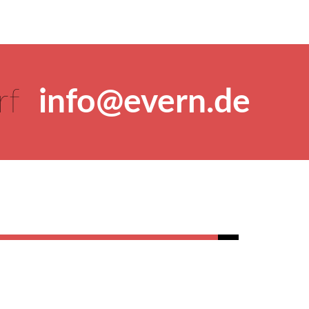
orf
info@evern.de