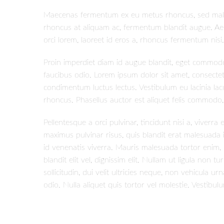
Maecenas fermentum ex eu metus rhoncus, sed malesua
rhoncus at aliquam ac, fermentum blandit augue. Ae
orci lorem, laoreet id eros a, rhoncus fermentum nisi
Proin imperdiet diam id augue blandit, eget commo
faucibus odio. Lorem ipsum dolor sit amet, consectet
condimentum luctus lectus. Vestibulum eu lacinia lacu
rhoncus. Phasellus auctor est aliquet felis commodo
Pellentesque a orci pulvinar, tincidunt nisi a, viverr
maximus pulvinar risus, quis blandit erat malesuada id. 
id venenatis viverra. Mauris malesuada tortor enim, e
blandit elit vel, dignissim elit. Nullam ut ligula no
sollicitudin, dui velit ultricies neque, non vehicula u
odio. Nulla aliquet quis tortor vel molestie. Vestibul